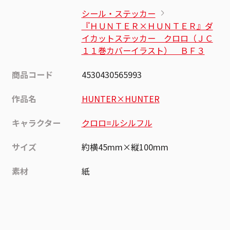
シール・ステッカー
『ＨＵＮＴＥＲ×ＨＵＮＴＥＲ』ダ
イカットステッカー クロロ（ＪＣ
１１巻カバーイラスト） ＢＦ３
商品コード
4530430565993
作品名
HUNTER×HUNTER
キャラクター
クロロ=ルシルフル
サイズ
約横45mm×縦100mm
素材
紙