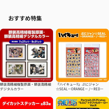
おすすめ特集
額装高精細複製原画・額装高精細
『ハイキュー!!』ぷにジャン
デジタルカラー
☆SEAL－ORANGE－ /－RED－