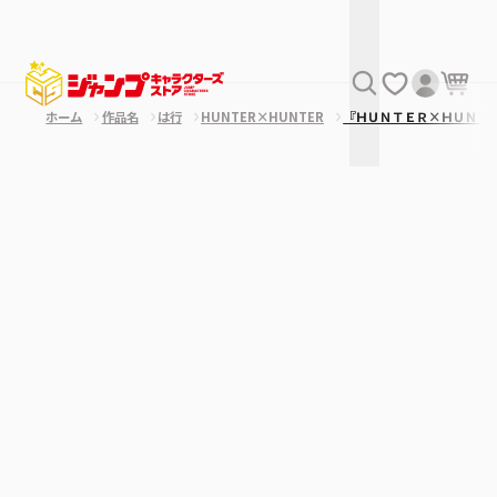
ホーム
作品名
は行
HUNTER×HUNTER
『ＨＵＮＴＥＲ×ＨＵＮＴ