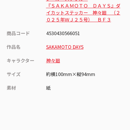
『ＳＡＫＡＭＯＴＯ ＤＡＹＳ』ダ
イカットステッカー 神々廻 （２
０２５年ＷＪ２５号） ＢＦ３
商品コード
4530430566051
作品名
SAKAMOTO DAYS
キャラクター
神々廻
サイズ
約横100mm×縦94mm
素材
紙