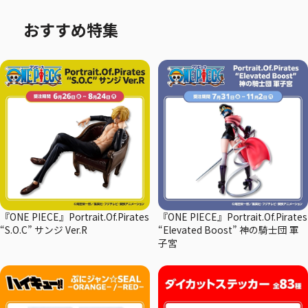
おすすめ特集
『ONE PIECE』Portrait.Of.Pirates
『ONE PIECE』Portrait.Of.Pirates
“S.O.C” サンジ Ver.R
“Elevated Boost” 神の騎士団 軍
子宮