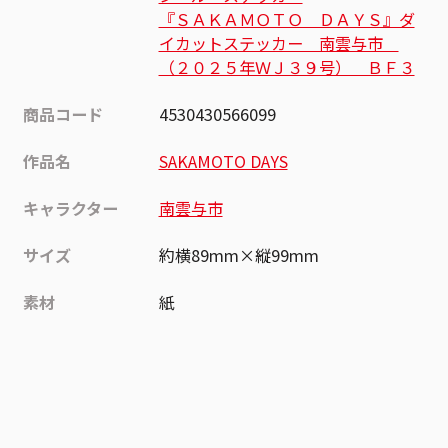
『ＳＡＫＡＭＯＴＯ ＤＡＹＳ』ダ
イカットステッカー 南雲与市
（２０２５年ＷＪ３９号） ＢＦ３
商品コード
4530430566099
作品名
SAKAMOTO DAYS
キャラクター
南雲与市
サイズ
約横89mm×縦99mm
素材
紙