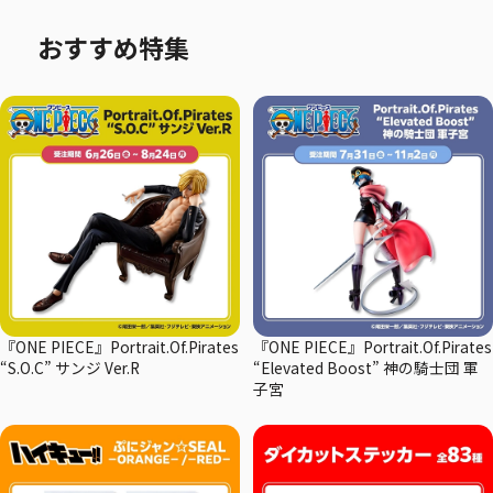
おすすめ特集
『ONE PIECE』Portrait.Of.Pirates
『ONE PIECE』Portrait.Of.Pirates
“S.O.C” サンジ Ver.R
“Elevated Boost” 神の騎士団 軍
子宮