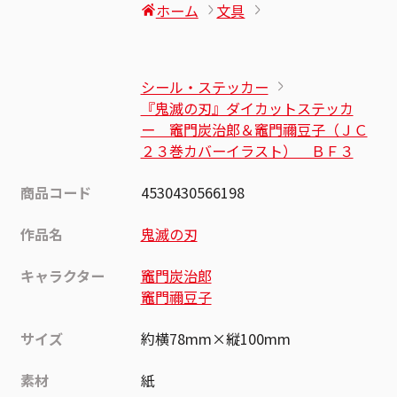
ホーム
文具
シール・ステッカー
『鬼滅の刃』ダイカットステッカ
ー 竈門炭治郎＆竈門禰豆子（ＪＣ
２３巻カバーイラスト） ＢＦ３
商品コード
4530430566198
作品名
鬼滅の刃
キャラクター
竈門炭治郎
竈門禰豆子
サイズ
約横78mm×縦100mm
素材
紙