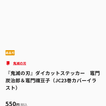
1
1
返品可
鬼滅の刃
『鬼滅の刃』ダイカットステッカー 竈門
炭治郎＆竈門禰豆子（JC23巻カバーイラ
スト）
550
円
税込