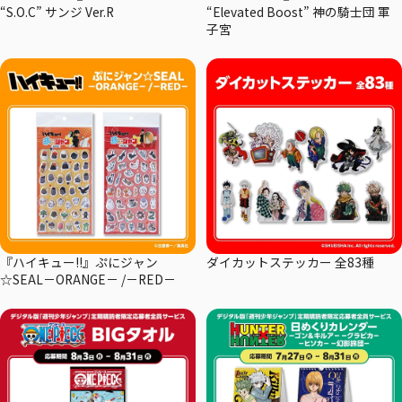
“S.O.C” サンジ Ver.R
“Elevated Boost” 神の騎士団 軍
子宮
『ハイキュー!!』ぷにジャン
ダイカットステッカー 全83種
☆SEAL－ORANGE－ /－RED－