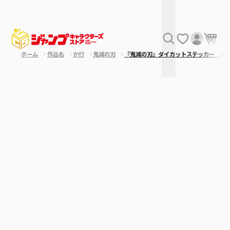
ホーム
作品名
か行
鬼滅の刃
『鬼滅の刃』ダイカットステッカー 竈