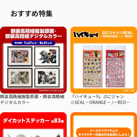
おすすめ特集
額装高精細複製原画・額装高精細
『ハイキュー!!』ぷにジャン
デジタルカラー
☆SEAL－ORANGE－ /－RED－