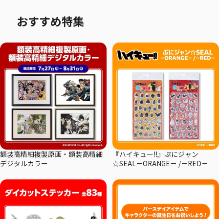
おすすめ特集
額装高精細複製原画・額装高精細
『ハイキュー!!』ぷにジャン
デジタルカラー
☆SEAL－ORANGE－ /－RED－