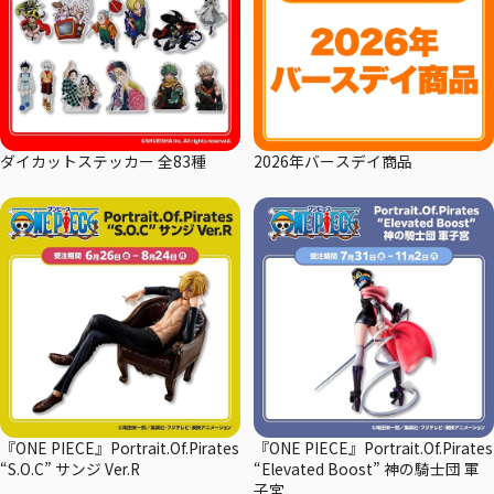
ダイカットステッカー 全83種
2026年バースデイ商品
『ONE PIECE』Portrait.Of.Pirates
『ONE PIECE』Portrait.Of.Pirates
“S.O.C” サンジ Ver.R
“Elevated Boost” 神の騎士団 軍
子宮