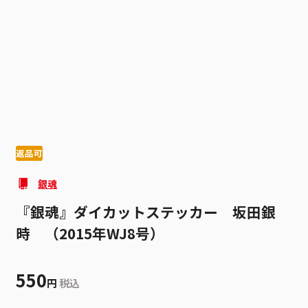
1
1
返品可
銀魂
『銀魂』ダイカットステッカー 坂田銀
時 （2015年WJ8号）
550
円
税込