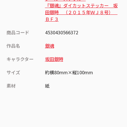
『銀魂』ダイカットステッカー 坂
田銀時 （２０１５年ＷＪ８号）
ＢＦ３
商品コード
4530430566372
作品名
銀魂
キャラクター
坂田銀時
サイズ
約横80mm×縦100mm
素材
紙