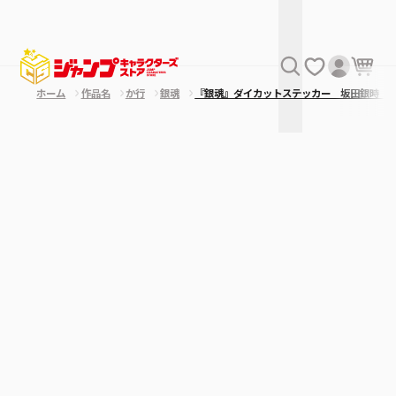
ホーム
作品名
か行
銀魂
『銀魂』ダイカットステッカー 坂田銀時 