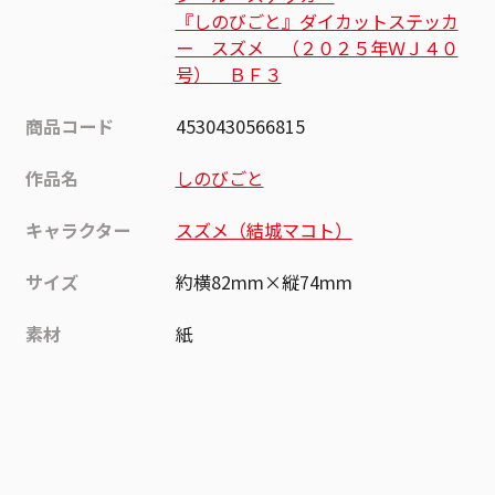
『しのびごと』ダイカットステッカ
ー スズメ （２０２５年ＷＪ４０
号） ＢＦ３
商品コード
4530430566815
作品名
しのびごと
キャラクター
スズメ（結城マコト）
サイズ
約横82mm×縦74mm
素材
紙