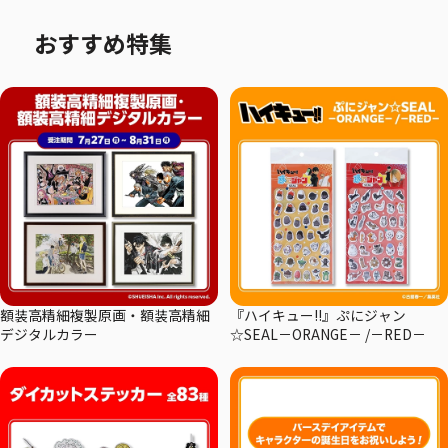
おすすめ特集
額装高精細複製原画・額装高精細
『ハイキュー!!』ぷにジャン
デジタルカラー
☆SEAL－ORANGE－ /－RED－