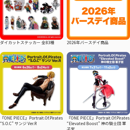
ダイカットステッカー 全83種
2026年バースデイ商品
『ONE PIECE』Portrait.Of.Pirates
『ONE PIECE』Portrait.Of.Pirates
“S.O.C” サンジ Ver.R
“Elevated Boost” 神の騎士団 軍
子宮