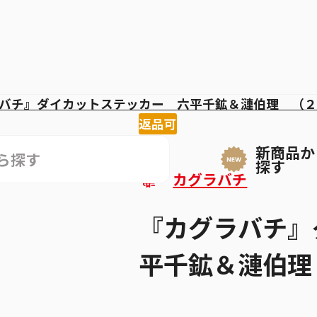
バチ』ダイカットステッカー 六平千鉱＆漣伯理 （２
返品可
新商品か
探す
カグラバチ
『カグラバチ』
平千鉱＆漣伯理 