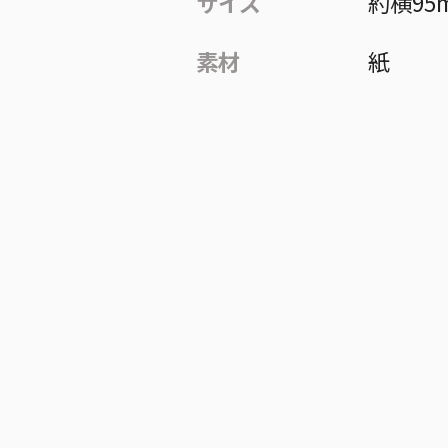
サイズ
約横95
素材
紙