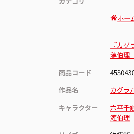
カテゴリ
ホー
『カグ
漣伯理
商品コード
453043
作品名
カグラ
キャラクター
六平千
漣伯理