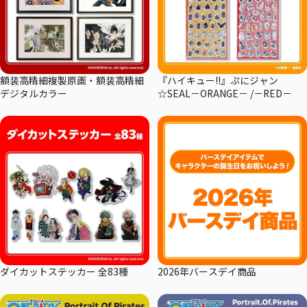
額装高精細複製原画・額装高精細
『ハイキュー!!』ぷにジャン
デジタルカラー
☆SEAL－ORANGE－ /－RED－
ダイカットステッカー 全83種
2026年バースデイ商品