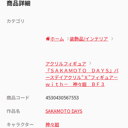
商品詳細
カテゴリ
ホーム
装飾品/インテリア
アクリルフィギュア
『ＳＡＫＡＭＯＴＯ ＤＡＹＳ』バ
ースデイアクリル“Ｘ”フィギュア－
ｗｉｔｈ－ 神々廻 ＢＦ３
商品コード
4530430567553
作品名
SAKAMOTO DAYS
キャラクター
神々廻