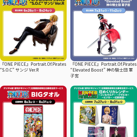
『ONE PIECE』Portrait.Of.Pirates
『ONE PIECE』Portrait.Of.Pirates
“S.O.C” サンジ Ver.R
“Elevated Boost” 神の騎士団 軍
子宮