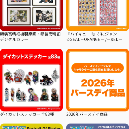
額装高精細複製原画・額装高精細
『ハイキュー!!』ぷにジャン
デジタルカラー
☆SEAL－ORANGE－ /－RED－
ダイカットステッカー 全83種
2026年バースデイ商品