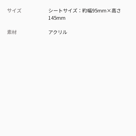
サイズ
シートサイズ：約幅95mm×高さ
145mm
素材
アクリル
作品
忘却バッテリー
お気に入り作品に登録する