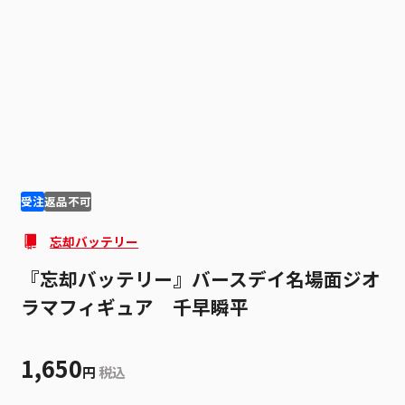
1
1
受注
返品不可
忘却バッテリー
『忘却バッテリー』バースデイ名場面ジオ
ラマフィギュア 千早瞬平
1,650
円
税込