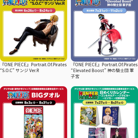
『ONE PIECE』Portrait.Of.Pirates
『ONE PIECE』Portrait.Of.Pirates
“S.O.C” サンジ Ver.R
“Elevated Boost” 神の騎士団 軍
子宮