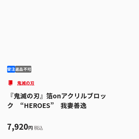
1
2
受注
返品不可
鬼滅の刃
『鬼滅の刃』箔onアクリルブロッ
ク “HEROES” 我妻善逸
7,920
円
税込