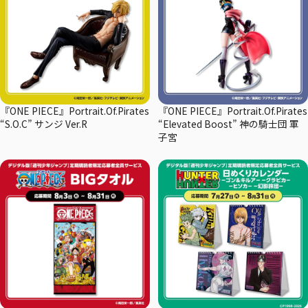
『ONE PIECE』Portrait.Of.Pirates
『ONE PIECE』Portrait.Of.Pirates
“S.O.C” サンジ Ver.R
“Elevated Boost” 神の騎士団 軍
子宮