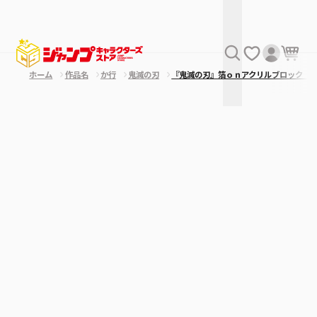
ホーム
作品名
か行
鬼滅の刃
『鬼滅の刃』箔ｏｎアクリルブロック “