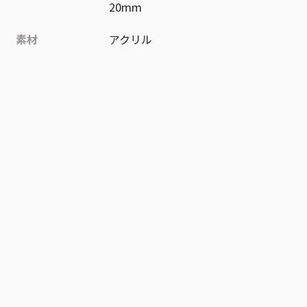
20mm
素材
アクリル
作品
鬼滅の刃
お気に入り作品に登録する