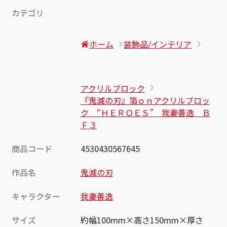
カテゴリ
ホーム
装飾品/インテリア
アクリルブロック
『鬼滅の刃』箔ｏｎアクリルブロッ
ク “ＨＥＲＯＥＳ” 我妻善逸 Ｂ
Ｆ３
商品コード
4530430567645
作品名
鬼滅の刃
キャラクター
我妻善逸
サイズ
約幅100mm×高さ150mm×厚さ