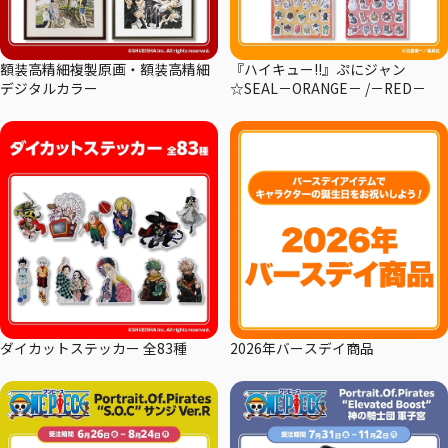
額装高精細複製原画・額装高精細
『ハイキュー!!』ぷにジャン
デジタルカラー
☆SEAL－ORANGE－ /－RED－
ダイカットステッカー 全83種
2026年バースデイ商品