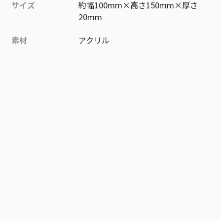
サイズ
約幅100mm×高さ150mm×厚さ
20mm
素材
アクリル
作品
NARUTO-ナルト-
お気に入り作品に登録する