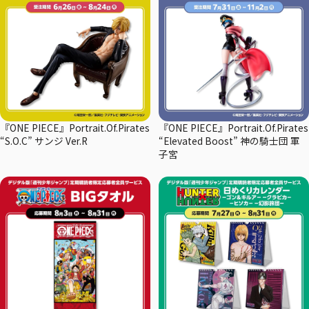
『ONE PIECE』Portrait.Of.Pirates
『ONE PIECE』Portrait.Of.Pirates
“S.O.C” サンジ Ver.R
“Elevated Boost” 神の騎士団 軍
子宮