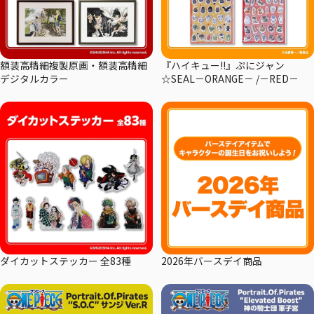
額装高精細複製原画・額装高精細
『ハイキュー!!』ぷにジャン
デジタルカラー
☆SEAL－ORANGE－ /－RED－
ダイカットステッカー 全83種
2026年バースデイ商品