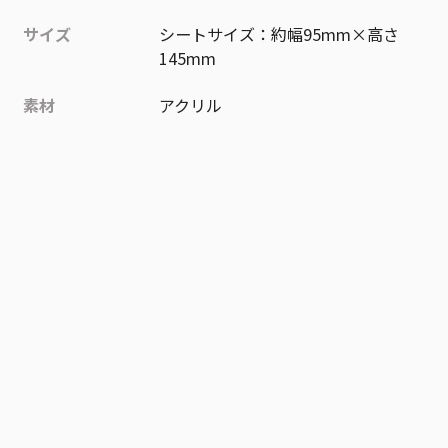
サイズ
シートサイズ：約幅95mm×高さ
145mm
素材
アクリル
作品
忘却バッテリー
お気に入り作品に登録する