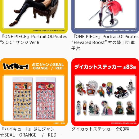
『ONE PIECE』Portrait.Of.Pirates
『ONE PIECE』Portrait.Of.Pirates
“S.O.C” サンジ Ver.R
“Elevated Boost” 神の騎士団 軍
子宮
『ハイキュー!!』ぷにジャン
ダイカットステッカー 全83種
☆SEAL－ORANGE－ /－RED－