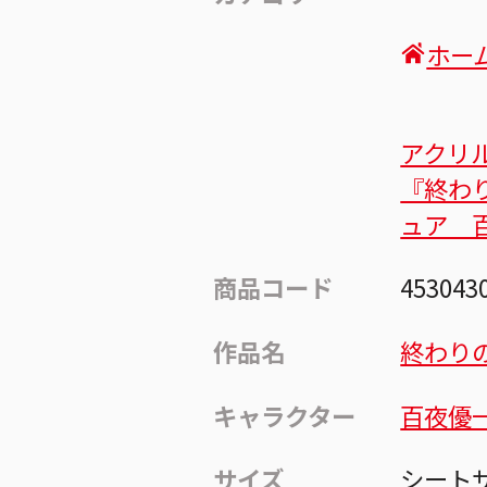
ホー
アクリ
『終わ
ュア 
商品コード
453043
作品名
終わり
キャラクター
百夜優
サイズ
シートサ