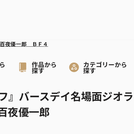
百夜優一郎 ＢＦ４
ら
作品から
カテゴリーから
探す
探す
フ』バースデイ名場面ジオラ
百夜優一郎