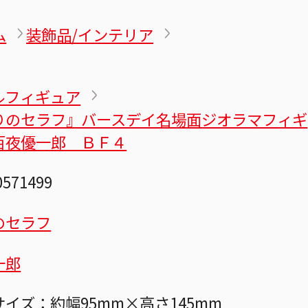
ム
装飾品/インテリア
ルフィギュア
りのセラフ』バースデイ名場面ジオラマフィギ
百夜優一郎 ＢＦ４
0571499
のセラフ
一郎
イズ：約幅95mm×高さ145mm