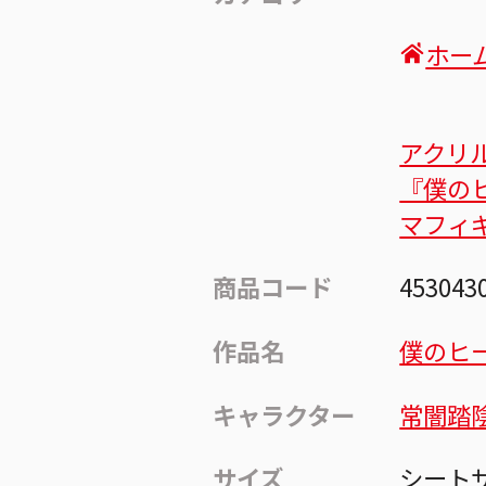
ホー
アクリ
『僕の
マフィ
商品コード
453043
作品名
僕のヒ
キャラクター
常闇踏
サイズ
シートサ