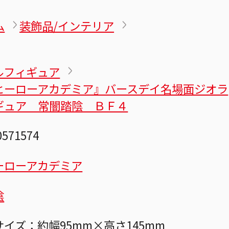
ム
装飾品/インテリア
ルフィギュア
ヒーローアカデミア』バースデイ名場面ジオラ
ギュア 常闇踏陰 ＢＦ４
0571574
ーローアカデミア
陰
イズ：約幅95mm×高さ145mm