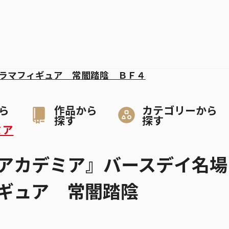
ラマフィギュア 常闇踏陰 ＢＦ４
ら
作品から
カテゴリーから
探す
探す
ミア
アカデミア』バースデイ名場
ギュア 常闇踏陰