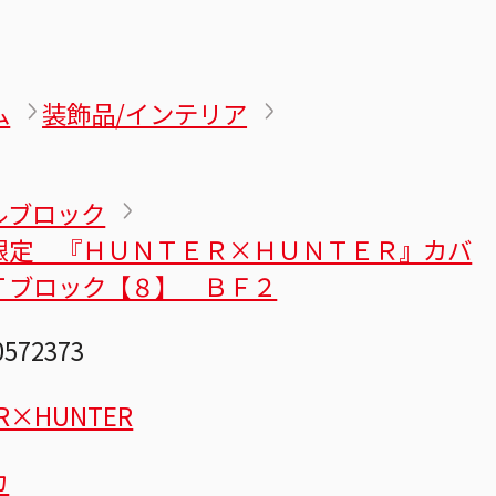
ム
装飾品/インテリア
ルブロック
限定 『ＨＵＮＴＥＲ×ＨＵＮＴＥＲ』カバ
Ｔブロック【８】 ＢＦ２
0572373
R×HUNTER
カ