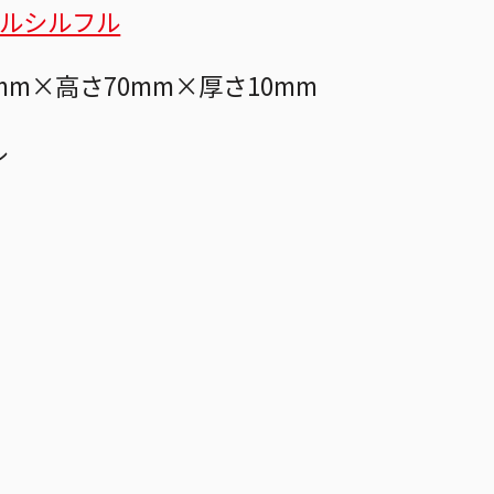
=ルシルフル
mm×高さ70mm×厚さ10mm
ル