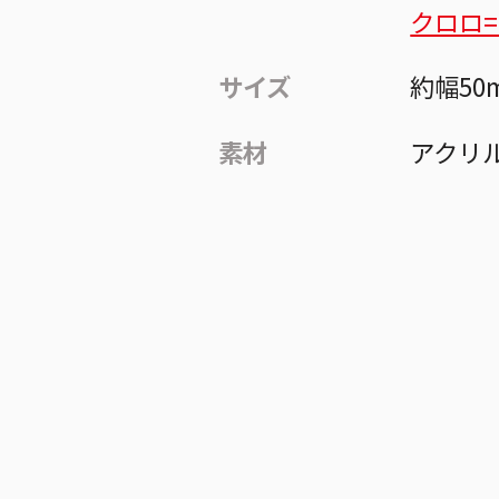
クロロ
サイズ
約幅50
素材
アクリ