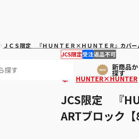
ＪＣＳ限定 『ＨＵＮＴＥＲ×ＨＵＮＴＥＲ』カバー
JCS限定
受注
返品不可
新商品か
探す
HUNTER×HUNTER
JCS限定 『H
ARTブロック【