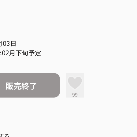
月03日
年02月下旬予定
販売終了
99
する