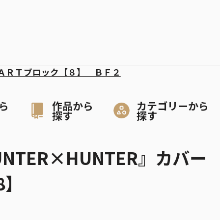
ＡＲＴブロック【８】 ＢＦ２
ら
作品から
カテゴリーから
探す
探す
UNTER×HUNTER』カバー
8】