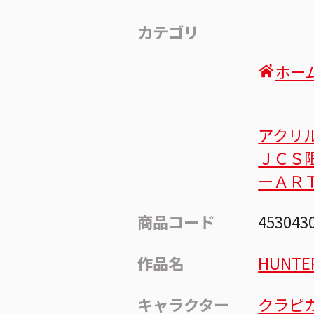
カテゴリ
ホー
アクリ
ＪＣＳ
ーＡＲ
商品コード
453043
作品名
HUNTE
キャラクター
クラピ