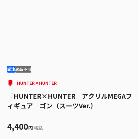
1
2
受注
返品不可
HUNTER×HUNTER
『HUNTER×HUNTER』アクリルMEGAフ
ィギュア ゴン（スーツVer.）
4,400
円
税込