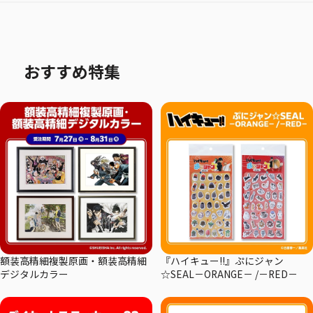
おすすめ特集
額装高精細複製原画・額装高精細
『ハイキュー!!』ぷにジャン
デジタルカラー
☆SEAL－ORANGE－ /－RED－