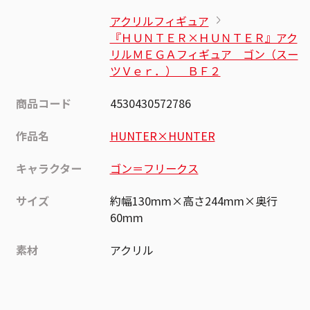
アクリルフィギュア
『ＨＵＮＴＥＲ×ＨＵＮＴＥＲ』アク
リルＭＥＧＡフィギュア ゴン（スー
ツＶｅｒ．） ＢＦ２
商品コード
4530430572786
作品名
HUNTER×HUNTER
キャラクター
ゴン＝フリークス
サイズ
約幅130mm×高さ244mm×奥行
60mm
素材
アクリル