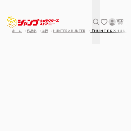
ホーム
作品名
は行
HUNTER×HUNTER
『ＨＵＮＴＥＲ×ＨＵＮＴ