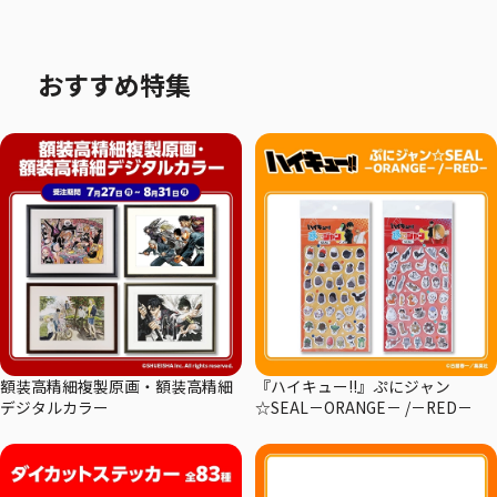
おすすめ特集
額装高精細複製原画・額装高精細
『ハイキュー!!』ぷにジャン
デジタルカラー
☆SEAL－ORANGE－ /－RED－