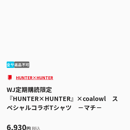
1
3
全サ
返品不可
HUNTER×HUNTER
WJ定期購読限定
『HUNTER×HUNTER』×coalowl ス
ペシャルコラボTシャツ －マチ－
6,930
円
税込