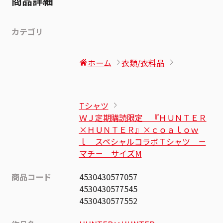
商品詳細
カテゴリ
ホーム
衣類/衣料品
Tシャツ
ＷＪ定期購読限定 『ＨＵＮＴＥＲ
×ＨＵＮＴＥＲ』×ｃｏａｌｏｗ
ｌ スペシャルコラボＴシャツ －
マチ－ サイズМ
商品コード
4530430577057
4530430577545
4530430577552