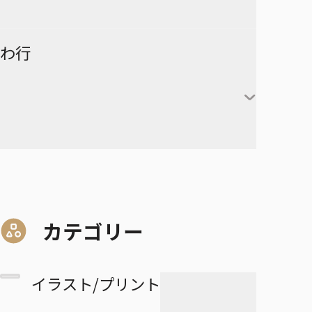
険-
ーズ
時透無一郎
赤葦京治
ド
ヒカルの碁
呪術廻戦
キルア＝ゾルディック
DRAGON BALL
有限世界のアインソフ
ラーメン赤猫
わ行
甘露寺蜜璃
宮侑
PPPPPP
クラピカ
憂国のモリアーティ
ルリドラゴン
伊黒小芭内
宮治
グリーングリーングリーンズ
黒子テツヤ
ひまてん！
レオリオ＝パラディナ
魔都精兵のスレイブ
イチ
憂国のモリアーティ-The
るろうに剣心－明治剣客浪漫
不死川実弥
イト
星海光来
血界戦線 Back 2 Back
火神大我
Remains-
譚・北海道編－
呪術廻戦≡
魔々勇々
虎杖悠仁
デスカラス
悲鳴嶼行冥
ヒソカ＝モロウ
佐久早聖臣
DRAGON BALL Z
孫悟空
血界戦線 Beat 3 Peat
黄瀬涼太
幼稚園WARS
ショーハショーテン！
マリッジトキシン
ワールドトリガー
伏黒恵
道産子ギャルはなまらめんこ
孫悟飯
怪物事変
緑間真太郎
夜桜さんちの大作戦
姫様“拷問”の時間です
ジョジョの奇妙な冒険
家守殿一
マーガレット・別冊マーガレ
ワンパンマン
釘崎野薔薇
い
カテゴリー
ベジータ
恋人以上友人未満
青峰大輝
ット
ファントムバスターズ
JOJO magazine
美野妃眞理
ONE PIECE
乙骨憂太
トランクス
高校生家族
紫原敦
Mr.Clice
イラスト/プリント
ふつうの軽音部
スケルトンダブル
叶穂乃花
五条悟