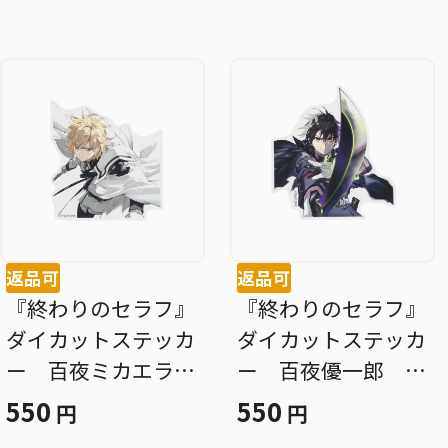
返品可
返品可
『終わりのセラフ』
『終わりのセラフ』
ダイカットステッカ
ダイカットステッカ
ー 百夜ミカエラ
ー 百夜優一郎 Ｂ
ＢＦ２
Ｆ２
550
550
円
円