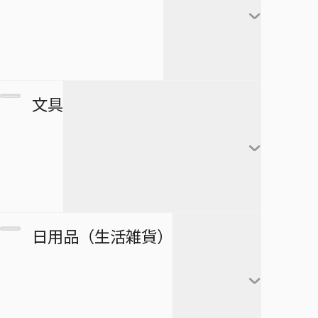
極楽街
赤司征十郎
MONSTERS
ブラッククローバー
すすめ！ジャンプへっぽこ探検
夏油傑
この音とまれ！
隊！
BLEACH
家入硝子
モンキー・Ｄ・ルフィ
ゴーストフィクサーズ
SPY×FAMILY
複製原画
文具
ロロノア・ゾロ
ゴールデンカムイ
正反対な君と僕
ポストカード
ナミ
接客無双
ポスター
放課後の王子様
黒崎一護
ウソップ
戦奏教室
ブロマイド
放課後ひみつクラブ
朽木ルキア
サンジ
ノート
双星の陰陽師
日用品（生活雑貨）
複製原稿
忘却バッテリー
石田雨竜
トニートニー・チョッ
メモ帳
総理倶楽部
パー
カード
冒険王ビィト
阿散井恋次
ぬりえ
続テルマエ・ロマエ
ニコ・ロビン