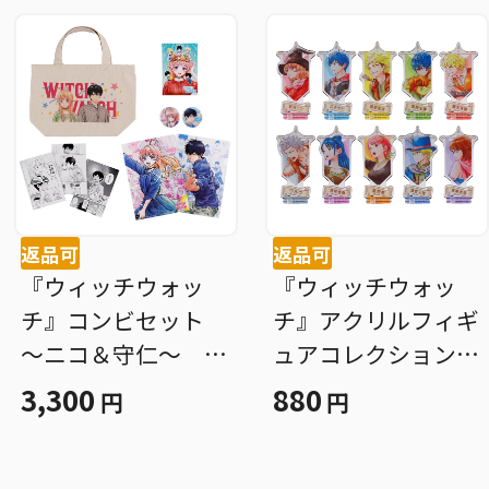
返品可
返品可
『ウィッチウォッ
『ウィッチウォッ
チ』コンビセット
チ』アクリルフィギ
～ニコ＆守仁～ Ｂ
ュアコレクション
Ｅ４−ＪＦ
第１弾 （全１０種
3,300
880
円
円
／ランダム１種入
り） ＢＥ４−ＪＦ