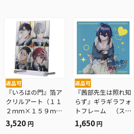
返品可
返品可
『いろはの門』箔ア
『茜部先生は照れ知
クリルアート（１１
らず』ギラギラフォ
２ｍｍ×１５９ｍ
トフレーム （スク
ｍ） ＢＦ２
エアカード２枚付
3,520
1,650
円
円
き） ＢＦ２