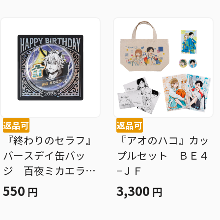
返品可
返品可
『終わりのセラフ』
『アオのハコ』カッ
バースデイ缶バッ
プルセット ＢＥ４
ジ 百夜ミカエラ
−ＪＦ
ＢＦ２
550
3,300
円
円