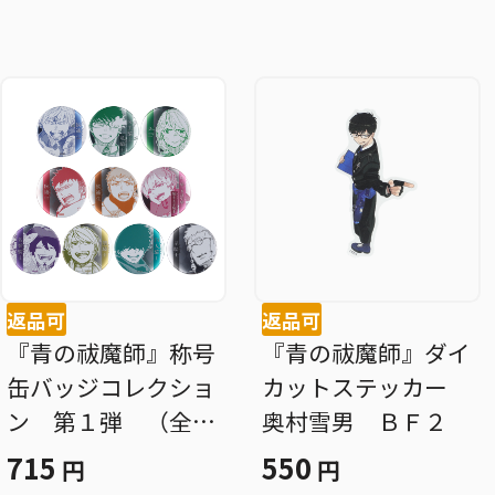
返品可
返品可
『青の祓魔師』称号
『青の祓魔師』ダイ
缶バッジコレクショ
カットステッカー
ン 第１弾 （全１
奥村雪男 ＢＦ２
０種／ランダム１種
715
550
円
円
入り） ＢＦ２