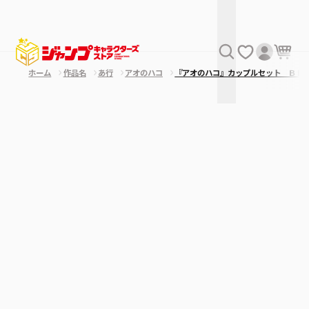
ホーム
作品名
あ行
アオのハコ
『アオのハコ』カップルセット ＢＥ