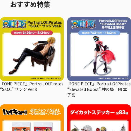
おすすめ特集
『ONE PIECE』Portrait.Of.Pirates
『ONE PIECE』Portrait.Of.Pirates
“S.O.C” サンジ Ver.R
“Elevated Boost” 神の騎士団 軍
子宮