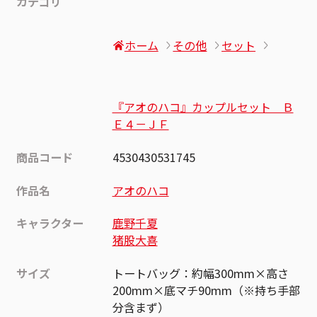
カテゴリ
ホーム
その他
セット
『アオのハコ』カップルセット Ｂ
Ｅ４－ＪＦ
商品コード
4530430531745
作品名
アオのハコ
キャラクター
鹿野千夏
猪股大喜
サイズ
トートバッグ：約幅300mm×高さ
200mm×底マチ90mm（※持ち手部
分含まず）