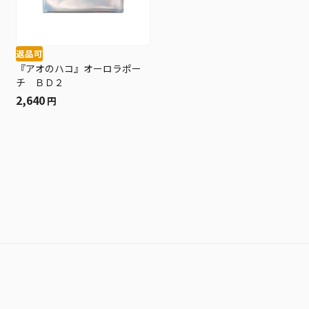
返品可
『アオのハコ』オーロラポー
チ ＢＤ２
2,640
円