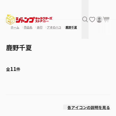
ホーム
作品名
あ行
アオのハコ
鹿野千夏
鹿野千夏
11
全
件
絞り込み
発売日
各アイコンの説明を見る