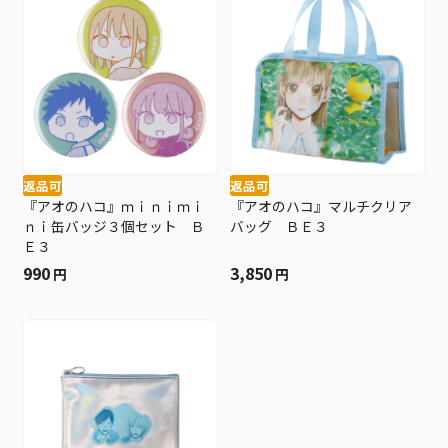
返品可
返品可
『アオのハコ』ｍｉｎｉｍｉ
『アオのハコ』マルチクリア
ｎｉ缶バッジ３個セット Ｂ
バッグ ＢＥ３
Ｅ３
990
3,850
円
円