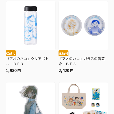
返品可
返品可
『アオのハコ』クリアボト
『アオのハコ』ガラスの箸置
ル ＢＦ３
き ＢＦ３
1,980
2,420
円
円