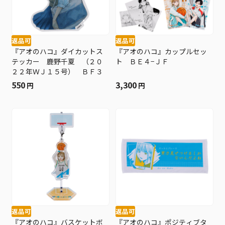
返品可
返品可
『アオのハコ』ダイカットス
『アオのハコ』カップルセッ
テッカー 鹿野千夏 （２０
ト ＢＥ４−ＪＦ
２２年ＷＪ１５号） ＢＦ３
550
3,300
円
円
返品可
返品可
『アオのハコ』バスケットボ
『アオのハコ』ポジティブタ