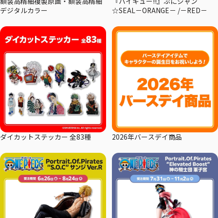
額装高精細複製原画・額装高精細
『ハイキュー!!』ぷにジャン
デジタルカラー
☆SEAL－ORANGE－ /－RED－
ダイカットステッカー 全83種
2026年バースデイ商品