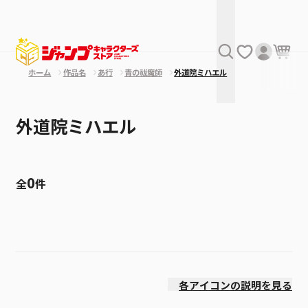
ホーム
作品名
あ行
青の祓魔師
外道院ミハエル
外道院ミハエル
0
全
件
絞り込み
価格(高い順)
各アイコンの説明を見る