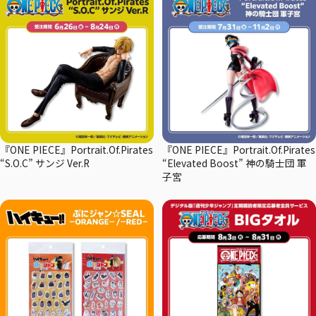
『ONE PIECE』Portrait.Of.Pirates
『ONE PIECE』Portrait.Of.Pirates
“S.O.C” サンジ Ver.R
“Elevated Boost” 神の騎士団 軍
子宮