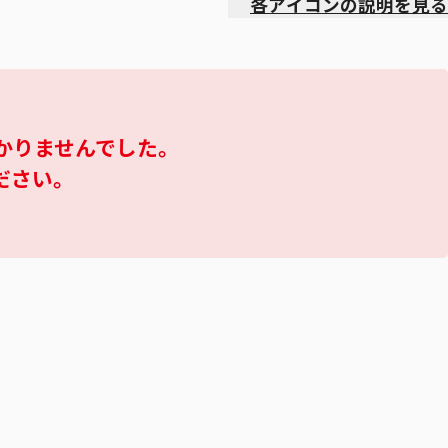
各アイコンの説明を見る
かりませんでした。
ださい。