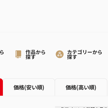
ら
作品から
カテゴリーから
探す
探す
価格(安い順)
価格(高い順)