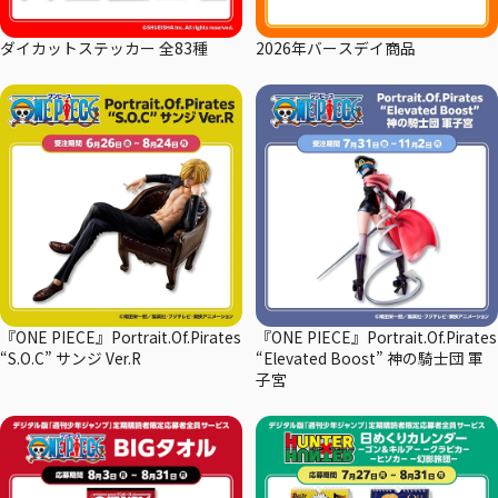
ダイカットステッカー 全83種
2026年バースデイ商品
『ONE PIECE』Portrait.Of.Pirates
『ONE PIECE』Portrait.Of.Pirates
“S.O.C” サンジ Ver.R
“Elevated Boost” 神の騎士団 軍
子宮