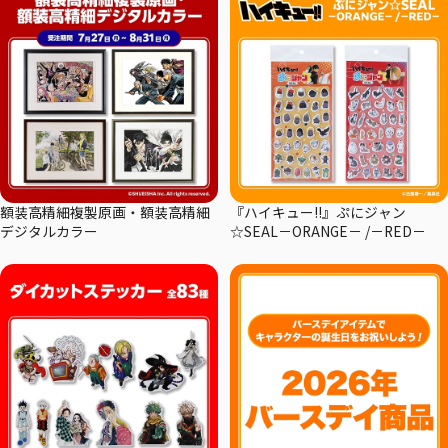
額装高精細複製原画・額装高精細
『ハイキュー!!』ぷにジャン
デジタルカラー
☆SEAL－ORANGE－ /－RED－