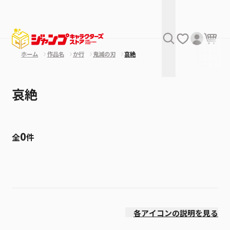
ホーム
作品名
か行
鬼滅の刃
哀絶
哀絶
0
全
件
絞り込み
発売日
各アイコンの説明を見る