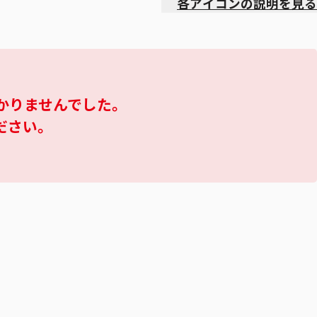
各アイコンの説明を見る
かりませんでした。
ださい。