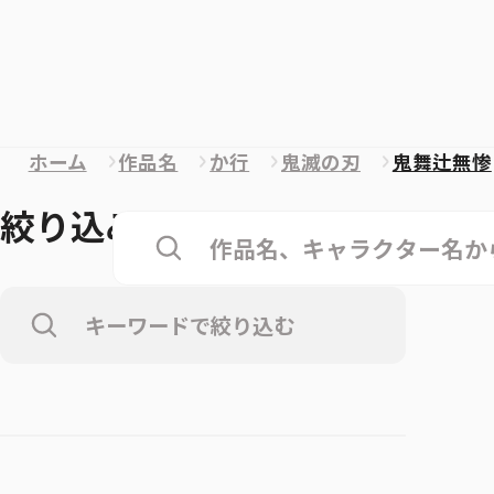
ホーム
作品名
か行
鬼滅の刃
鬼舞辻無惨
絞り込み
クリア