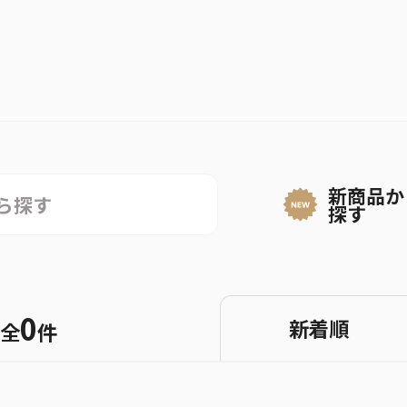
鬼舞辻無惨
新商品か
探す
0
新着順
全
件