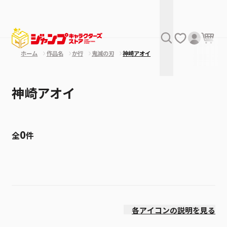
ホーム
作品名
か行
鬼滅の刃
神崎アオイ
神崎アオイ
0
全
件
絞り込み
発売日
各アイコンの説明を見る