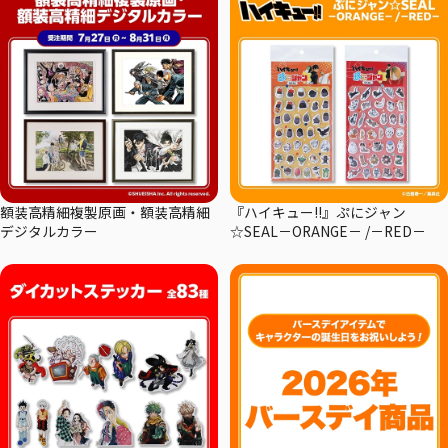
額装高精細複製原画・額装高精細
『ハイキュー!!』ぷにジャン
デジタルカラー
☆SEAL－ORANGE－ /－RED－