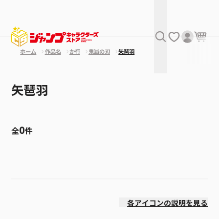
ホーム
作品名
か行
鬼滅の刃
矢琶羽
矢琶羽
0
全
件
絞り込み
発売日
各アイコンの説明を見る