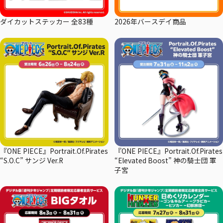
ダイカットステッカー 全83種
2026年バースデイ商品
『ONE PIECE』Portrait.Of.Pirates
『ONE PIECE』Portrait.Of.Pirates
“S.O.C” サンジ Ver.R
“Elevated Boost” 神の騎士団 軍
子宮