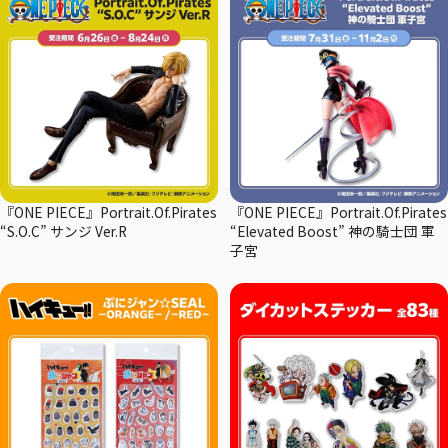
『ONE PIECE』Portrait.Of.Pirates
『ONE PIECE』Portrait.Of.Pirates
“S.O.C” サンジ Ver.R
“Elevated Boost” 神の騎士団 軍
子宮