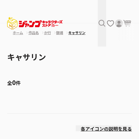
ホーム
作品名
か行
銀魂
キャサリン
キャサリン
0
全
件
絞り込み
価格(高い順)
各アイコンの説明を見る