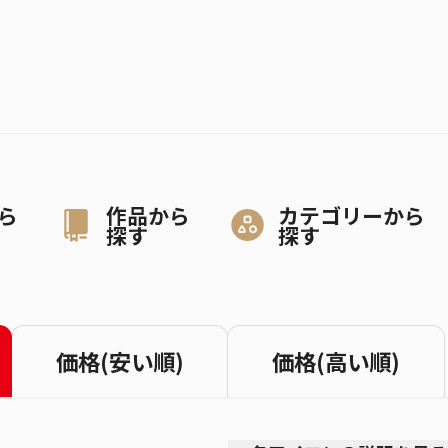
ら
作品から
カテゴリーから
探す
探す
価格(安い順)
価格(高い順)