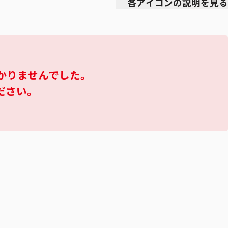
各アイコンの説明を見る
かりませんでした。
ださい。