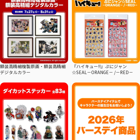
額装高精細複製原画・額装高精細
『ハイキュー!!』ぷにジャン
デジタルカラー
☆SEAL－ORANGE－ /－RED－