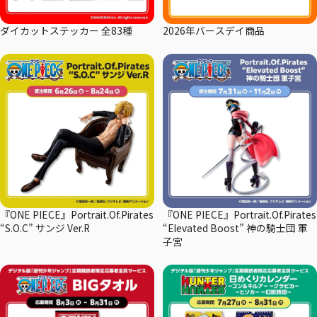
ダイカットステッカー 全83種
2026年バースデイ商品
『ONE PIECE』Portrait.Of.Pirates
『ONE PIECE』Portrait.Of.Pirates
“S.O.C” サンジ Ver.R
“Elevated Boost” 神の騎士団 軍
子宮