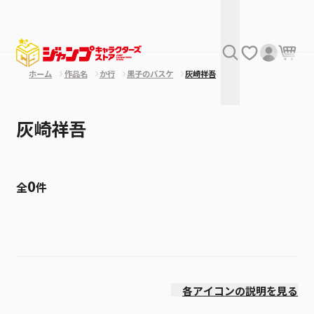
ホーム
作品名
か行
黒子のバスケ
灰崎祥吾
灰崎祥吾
0
全
件
絞り込み
発売日
各アイコンの説明を見る