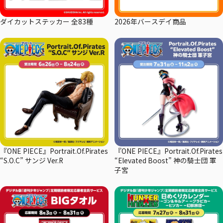
ダイカットステッカー 全83種
2026年バースデイ商品
『ONE PIECE』Portrait.Of.Pirates
『ONE PIECE』Portrait.Of.Pirates
“S.O.C” サンジ Ver.R
“Elevated Boost” 神の騎士団 軍
子宮