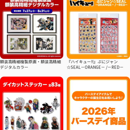
額装高精細複製原画・額装高精細
『ハイキュー!!』ぷにジャン
デジタルカラー
☆SEAL－ORANGE－ /－RED－