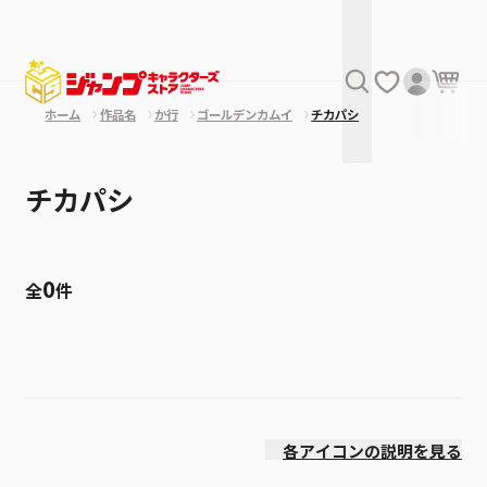
ホーム
作品名
か行
ゴールデンカムイ
チカパシ
チカパシ
0
全
件
絞り込み
発売日
各アイコンの説明を見る