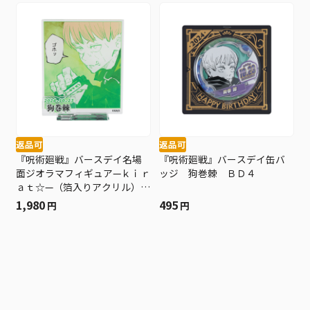
返品可
返品可
『呪術廻戦』バースデイ名場
『呪術廻戦』バースデイ缶バ
面ジオラマフィギュア—ｋｉｒ
ッジ 狗巻棘 ＢＤ４
ａｔ☆—（箔入りアクリル）
狗巻棘 ＢＤ４
1,980
495
円
円