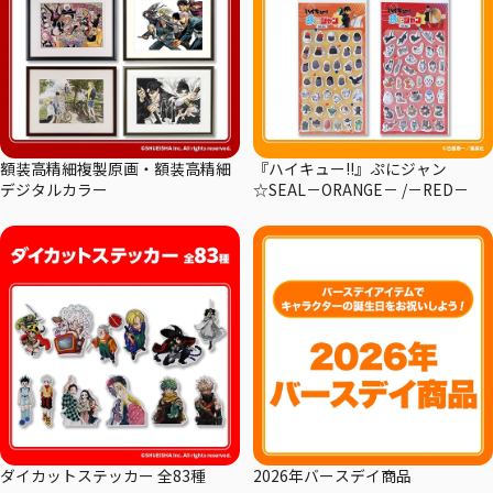
額装高精細複製原画・額装高精細
『ハイキュー!!』ぷにジャン
デジタルカラー
☆SEAL－ORANGE－ /－RED－
ダイカットステッカー 全83種
2026年バースデイ商品