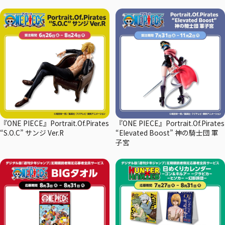
『ONE PIECE』Portrait.Of.Pirates
『ONE PIECE』Portrait.Of.Pirates
“S.O.C” サンジ Ver.R
“Elevated Boost” 神の騎士団 軍
子宮