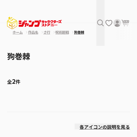
ホーム
作品名
さ行
呪術廻戦
狗巻棘
狗巻棘
2
全
件
絞り込み
価格(高い順)
各アイコンの説明を見る