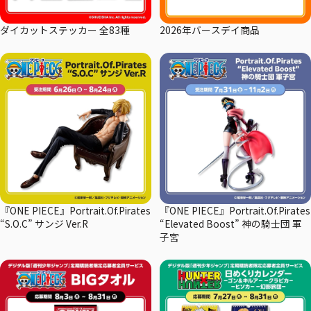
ダイカットステッカー 全83種
2026年バースデイ商品
『ONE PIECE』Portrait.Of.Pirates
『ONE PIECE』Portrait.Of.Pirates
“S.O.C” サンジ Ver.R
“Elevated Boost” 神の騎士団 軍
子宮