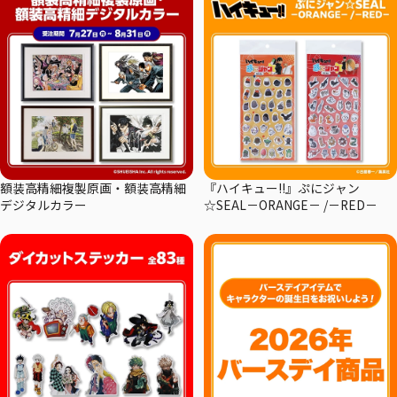
額装高精細複製原画・額装高精細
『ハイキュー!!』ぷにジャン
デジタルカラー
☆SEAL－ORANGE－ /－RED－