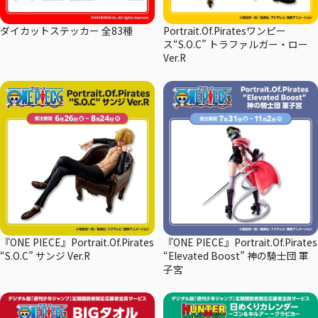
ダイカットステッカー 全83種
Portrait.Of.Piratesワンピー
ス“S.O.C” トラファルガー・ロー
Ver.R
『ONE PIECE』Portrait.Of.Pirates
『ONE PIECE』Portrait.Of.Pirates
“S.O.C” サンジ Ver.R
“Elevated Boost” 神の騎士団 軍
子宮