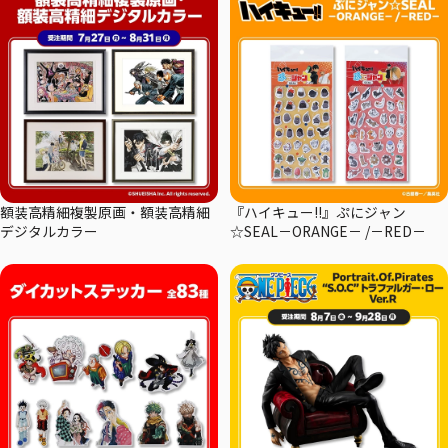
額装高精細複製原画・額装高精細
『ハイキュー!!』ぷにジャン
デジタルカラー
☆SEAL－ORANGE－ /－RED－