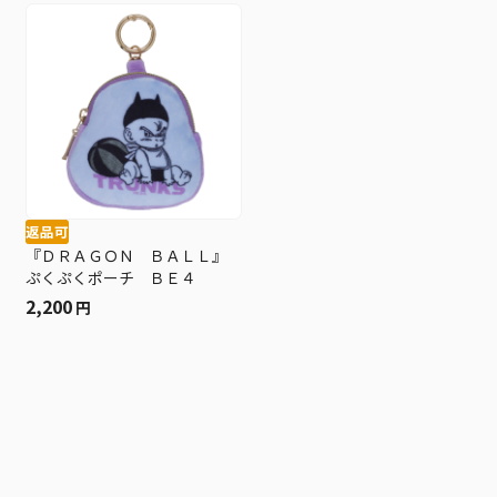
返品可
『ＤＲＡＧＯＮ ＢＡＬＬ』
ぷくぷくポーチ ＢＥ４
2,200
円