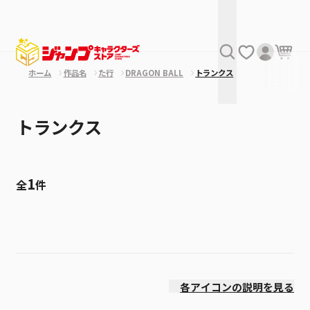
ホーム
作品名
た行
DRAGON BALL
トランクス
トランクス
1
全
件
絞り込み
発売日
各アイコンの説明を見る