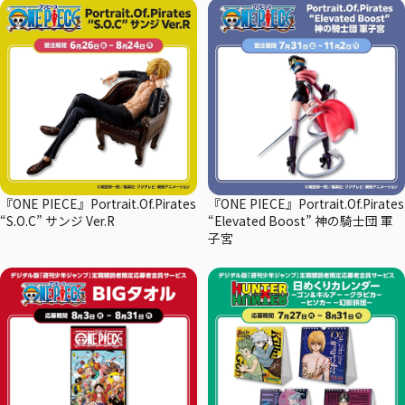
『ONE PIECE』Portrait.Of.Pirates
『ONE PIECE』Portrait.Of.Pirates
“S.O.C” サンジ Ver.R
“Elevated Boost” 神の騎士団 軍
子宮