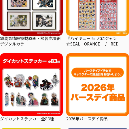
額装高精細複製原画・額装高精細
『ハイキュー!!』ぷにジャン
デジタルカラー
☆SEAL－ORANGE－ /－RED－
ダイカットステッカー 全83種
2026年バースデイ商品