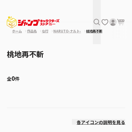
ホーム
作品名
な行
NARUTO-ナルト-
桃地再不斬
桃地再不斬
0
全
件
絞り込み
発売日
各アイコンの説明を見る