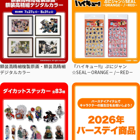
額装高精細複製原画・額装高精細
『ハイキュー!!』ぷにジャン
デジタルカラー
☆SEAL－ORANGE－ /－RED－