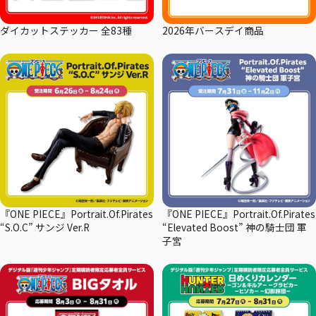
ダイカットステッカー 全83種
2026年バースデイ商品
『ONE PIECE』Portrait.Of.Pirates
『ONE PIECE』Portrait.Of.Pirates
“S.O.C” サンジ Ver.R
“Elevated Boost” 神の騎士団 軍
子宮