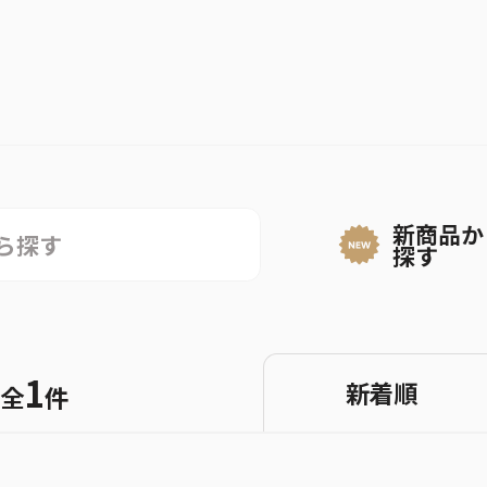
国見英
新商品か
探す
1
新着順
全
件