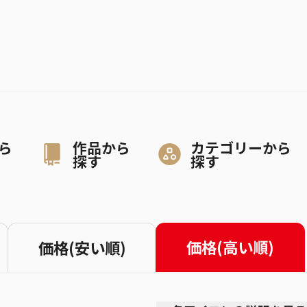
ら
作品から
カテゴリーから
探す
探す
価格(高い順)
価格(安い順)