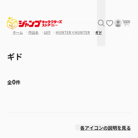
ホーム
作品名
は行
HUNTER×HUNTER
ギド
ギド
0
全
件
絞り込み
発売日
各アイコンの説明を見る