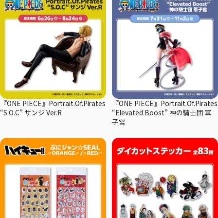
『ONE PIECE』Portrait.Of.Pirates
『ONE PIECE』Portrait.Of.Pirates
“S.O.C” サンジ Ver.R
“Elevated Boost” 神の騎士団 軍
子宮