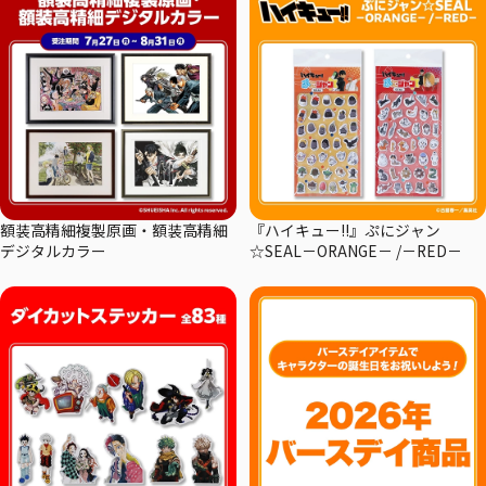
額装高精細複製原画・額装高精細
『ハイキュー!!』ぷにジャン
デジタルカラー
☆SEAL－ORANGE－ /－RED－