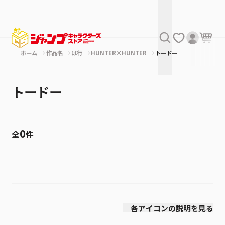
ホーム
作品名
は行
HUNTER×HUNTER
トードー
トードー
0
全
件
絞り込み
発売日
各アイコンの説明を見る