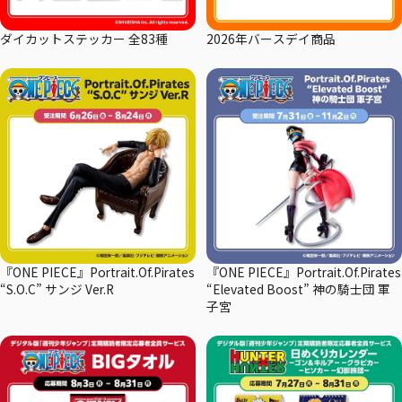
ダイカットステッカー 全83種
2026年バースデイ商品
『ONE PIECE』Portrait.Of.Pirates
『ONE PIECE』Portrait.Of.Pirates
“S.O.C” サンジ Ver.R
“Elevated Boost” 神の騎士団 軍
子宮