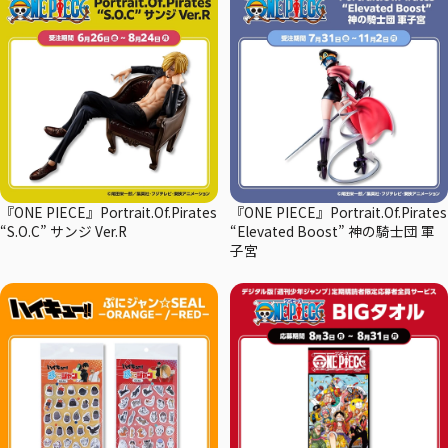
『ONE PIECE』Portrait.Of.Pirates
『ONE PIECE』Portrait.Of.Pirates
“S.O.C” サンジ Ver.R
“Elevated Boost” 神の騎士団 軍
子宮