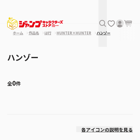
ホーム
作品名
は行
HUNTER×HUNTER
ハンゾー
ハンゾー
0
全
件
絞り込み
価格(高い順)
各アイコンの説明を見る