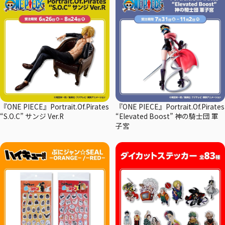
『ONE PIECE』Portrait.Of.Pirates
『ONE PIECE』Portrait.Of.Pirates
“S.O.C” サンジ Ver.R
“Elevated Boost” 神の騎士団 軍
子宮