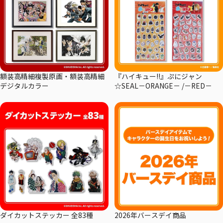
額装高精細複製原画・額装高精細
『ハイキュー!!』ぷにジャン
デジタルカラー
☆SEAL－ORANGE－ /－RED－
ダイカットステッカー 全83種
2026年バースデイ商品