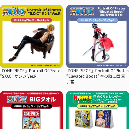
『ONE PIECE』Portrait.Of.Pirates
『ONE PIECE』Portrait.Of.Pirates
“S.O.C” サンジ Ver.R
“Elevated Boost” 神の騎士団 軍
子宮