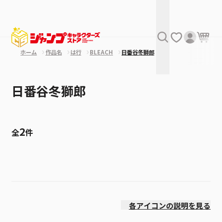
ホーム
作品名
は行
BLEACH
日番谷冬獅郎
日番谷冬獅郎
2
全
件
絞り込み
発売日
各アイコンの説明を見る