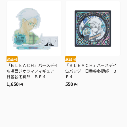
返品可
返品可
『ＢＬＥＡＣＨ』バースデイ
『ＢＬＥＡＣＨ』バースデイ
名場面ジオラマフィギュア
缶バッジ 日番谷冬獅郎 Ｂ
日番谷冬獅郎 ＢＥ４
Ｅ４
1,650
550
円
円