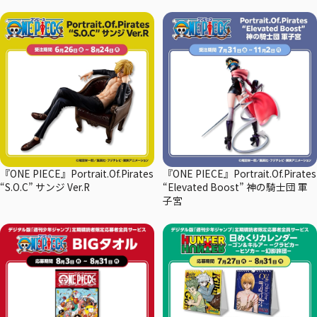
『ONE PIECE』Portrait.Of.Pirates
『ONE PIECE』Portrait.Of.Pirates
“S.O.C” サンジ Ver.R
“Elevated Boost” 神の騎士団 軍
子宮