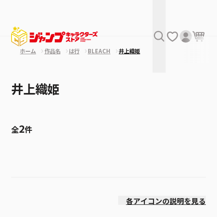
ホーム
作品名
は行
BLEACH
井上織姫
井上織姫
2
全
件
絞り込み
発売日
各アイコンの説明を見る