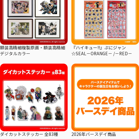
額装高精細複製原画・額装高精細
『ハイキュー!!』ぷにジャン
デジタルカラー
☆SEAL－ORANGE－ /－RED－
ダイカットステッカー 全83種
2026年バースデイ商品