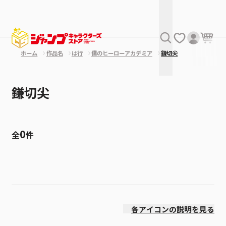
ホーム
作品名
は行
僕のヒーローアカデミア
鎌切尖
鎌切尖
0
全
件
絞り込み
発売日
各アイコンの説明を見る