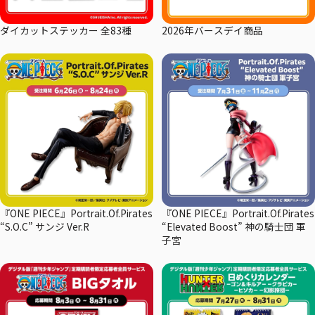
ダイカットステッカー 全83種
2026年バースデイ商品
『ONE PIECE』Portrait.Of.Pirates
『ONE PIECE』Portrait.Of.Pirates
“S.O.C” サンジ Ver.R
“Elevated Boost” 神の騎士団 軍
子宮