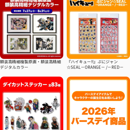
額装高精細複製原画・額装高精細
『ハイキュー!!』ぷにジャン
デジタルカラー
☆SEAL－ORANGE－ /－RED－