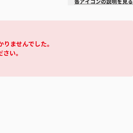
各アイコンの説明を見る
かりませんでした。
ださい。