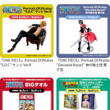
『ONE PIECE』Portrait.Of.Pirates
『ONE PIECE』Portrait.Of.Pirates
“S.O.C” サンジ Ver.R
“Elevated Boost” 神の騎士団 軍
子宮