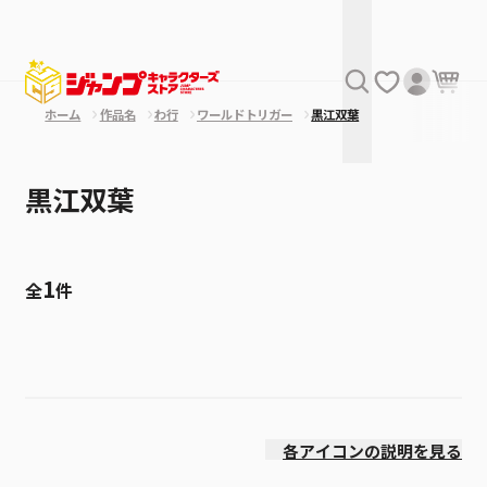
ホーム
作品名
わ行
ワールドトリガー
黒江双葉
黒江双葉
1
全
件
絞り込み
発売日
各アイコンの説明を見る