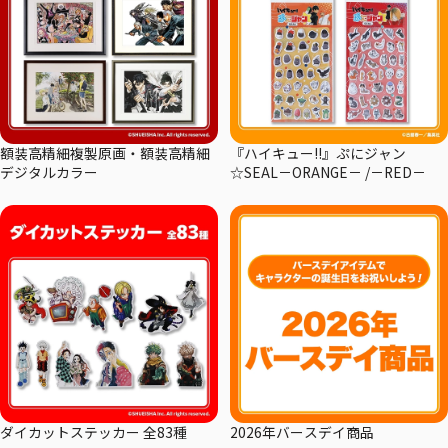
額装高精細複製原画・額装高精細
『ハイキュー!!』ぷにジャン
デジタルカラー
☆SEAL－ORANGE－ /－RED－
ダイカットステッカー 全83種
2026年バースデイ商品