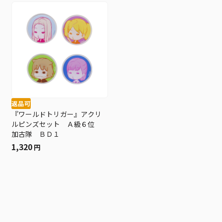
返品可
『ワールドトリガー』アクリ
ルピンズセット Ａ級６位
加古隊 ＢＤ１
1,320
円