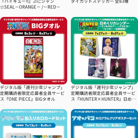
『ハイキュー!!』ぷにジャン
ダイカットステッカー 全83種
☆SEAL－ORANGE－ /－RED－
デジタル版「週刊少年ジャンプ」
デジタル版「週刊少年ジャンプ」
定期購読者限定応募者全員サービ
定期購読者限定応募者全員サービ
ス『ONE PIECE』BIGタオル
ス『HUNTER×HUNTER』日めく
りカレンダー