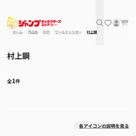
ホーム
作品名
わ行
ワールドトリガー
村上鋼
村上鋼
1
全
件
絞り込み
発売日
各アイコンの説明を見る