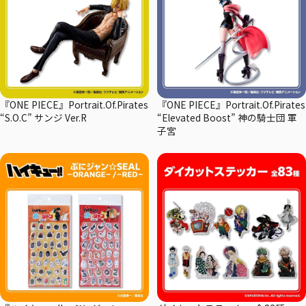
『ONE PIECE』Portrait.Of.Pirates
『ONE PIECE』Portrait.Of.Pirates
“S.O.C” サンジ Ver.R
“Elevated Boost” 神の騎士団 軍
子宮