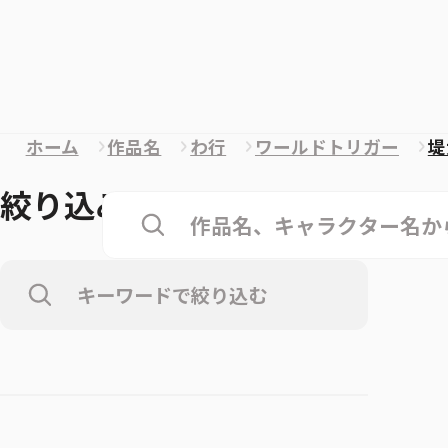
ホーム
作品名
わ行
ワールドトリガー
堤
絞り込み
クリア