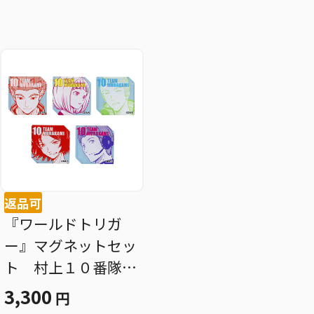
返品可
『ワールドトリガ
ー』マグネットセッ
ト 村上１０番隊
ＢＤ１
3,300
円