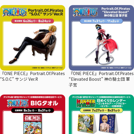
『ONE PIECE』Portrait.Of.Pirates
『ONE PIECE』Portrait.Of.Pirates
“S.O.C” サンジ Ver.R
“Elevated Boost” 神の騎士団 軍
子宮