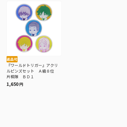
返品可
『ワールドトリガー』アクリ
ルピンズセット Ａ級８位
片桐隊 ＢＤ１
1,650
円