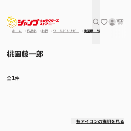
ホーム
作品名
わ行
ワールドトリガー
桃園藤一郎
桃園藤一郎
1
全
件
絞り込み
発売日
各アイコンの説明を見る