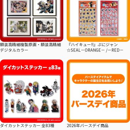
額装高精細複製原画・額装高精細
『ハイキュー!!』ぷにジャン
デジタルカラー
☆SEAL－ORANGE－ /－RED－
ダイカットステッカー 全83種
2026年バースデイ商品